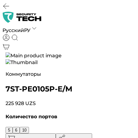
Русский
РУ
Коммутаторы
7ST-PE0105P-E/M
225 928 UZS
Количество портов
5
6
10