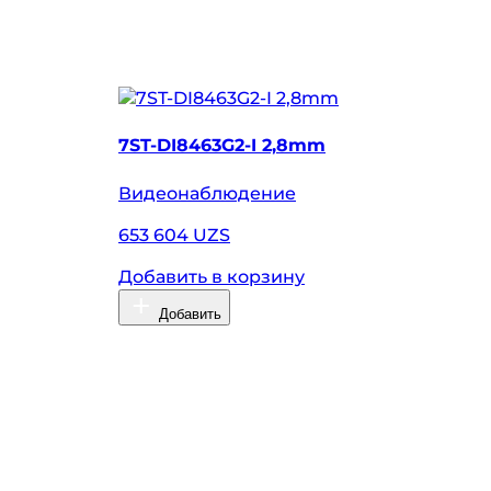
7ST-DI8463G2-I 2,8mm
7
Видеонаблюдение
В
653 604 UZS
4
Добавить в корзину
Д
Добавить