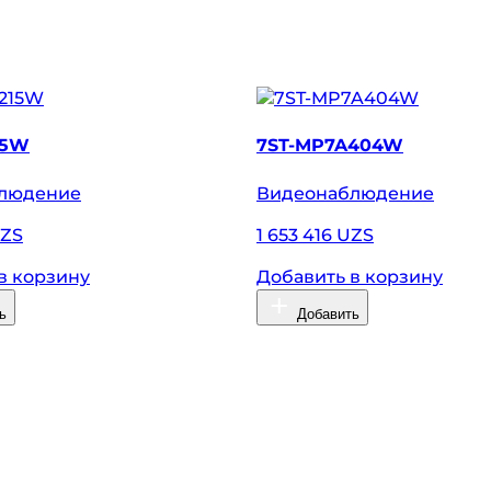
15W
7ST-MP7A404W
людение
Видеонаблюдение
UZS
1 653 416 UZS
в корзину
Добавить в корзину
ь
Добавить